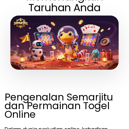
Taruhan Anda
Pengenalan Semarjitu
dan Permainan Togel
Online