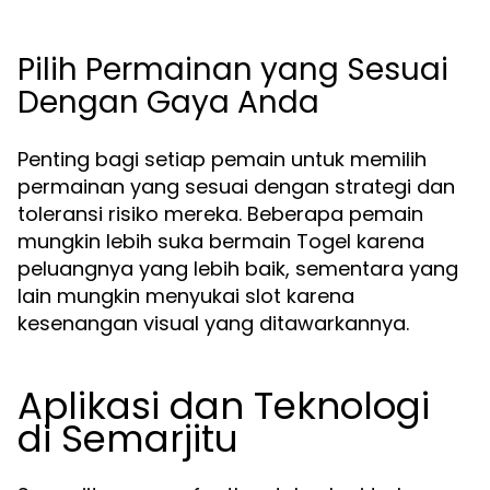
Pilih Permainan yang Sesuai
Dengan Gaya Anda
Penting bagi setiap pemain untuk memilih
permainan yang sesuai dengan strategi dan
toleransi risiko mereka. Beberapa pemain
mungkin lebih suka bermain Togel karena
peluangnya yang lebih baik, sementara yang
lain mungkin menyukai slot karena
kesenangan visual yang ditawarkannya.
Aplikasi dan Teknologi
di Semarjitu