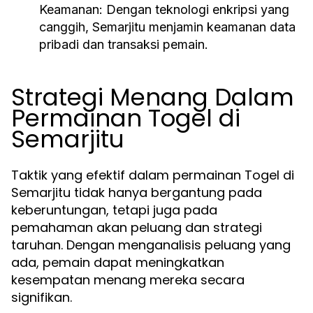
Keamanan:
Dengan teknologi enkripsi yang
canggih, Semarjitu menjamin keamanan data
pribadi dan transaksi pemain.
Strategi Menang Dalam
Permainan Togel di
Semarjitu
Taktik yang efektif dalam permainan Togel di
Semarjitu tidak hanya bergantung pada
keberuntungan, tetapi juga pada
pemahaman akan peluang dan strategi
taruhan. Dengan menganalisis peluang yang
ada, pemain dapat meningkatkan
kesempatan menang mereka secara
signifikan.