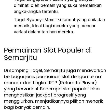
diminati oleh pemain yang suka memainkan
angka-angka tertentu.
Togel Sydney:
Memiliki format yang unik dan
menarik, ideal bagi mereka yang mencari
variasi dalam taruhan mereka.
Permainan Slot Populer di
Semarjitu
Di samping Togel, Semarjitu juga menawarkan
berbagai jenis permainan slot dengan tema
menarik dan tingkat RTP (Return to Player)
yang bervariasi. Beberapa slot populer bisa
menghasilkan jackpot progresif yang
menggiurkan, menjadikannya pilihan menarik
bagi banyak pemain.