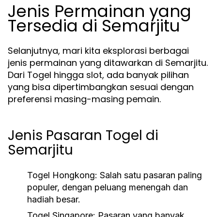
Jenis Permainan yang
Tersedia di Semarjitu
Selanjutnya, mari kita eksplorasi berbagai
jenis permainan yang ditawarkan di Semarjitu.
Dari Togel hingga slot, ada banyak pilihan
yang bisa dipertimbangkan sesuai dengan
preferensi masing-masing pemain.
Jenis Pasaran Togel di
Semarjitu
Togel Hongkong:
Salah satu pasaran paling
populer, dengan peluang menengah dan
hadiah besar.
Togel Singapore:
Pasaran yang banyak