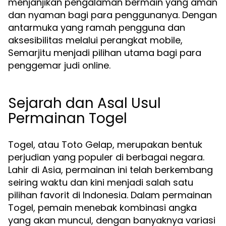
menjanjikan pengalaman bermain yang aman
dan nyaman bagi para penggunanya. Dengan
antarmuka yang ramah pengguna dan
aksesibilitas melalui perangkat mobile,
Semarjitu menjadi pilihan utama bagi para
penggemar judi online.
Sejarah dan Asal Usul
Permainan Togel
Togel, atau Toto Gelap, merupakan bentuk
perjudian yang populer di berbagai negara.
Lahir di Asia, permainan ini telah berkembang
seiring waktu dan kini menjadi salah satu
pilihan favorit di Indonesia. Dalam permainan
Togel, pemain menebak kombinasi angka
yang akan muncul, dengan banyaknya variasi