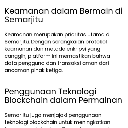
Keamanan dalam Bermain di
Semarjitu
Keamanan merupakan prioritas utama di
Semarjitu. Dengan serangkaian protokol
keamanan dan metode enkripsi yang
canggih, platform ini memastikan bahwa
data pengguna dan transaksi aman dari
ancaman pihak ketiga.
Penggunaan Teknologi
Blockchain dalam Permainan
Semarjitu juga menjajaki penggunaan
teknologi blockchain untuk meningkatkan