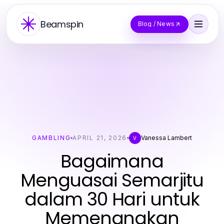
Beamspin
Blog / News
GAMBLING
APRIL 21, 2026
Vanessa Lambert
V
Bagaimana
Menguasai Semarjitu
dalam 30 Hari untuk
Memenangkan