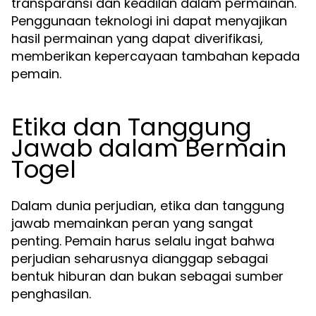
transparansi dan keadilan dalam permainan.
Penggunaan teknologi ini dapat menyajikan
hasil permainan yang dapat diverifikasi,
memberikan kepercayaan tambahan kepada
pemain.
Etika dan Tanggung
Jawab dalam Bermain
Togel
Dalam dunia perjudian, etika dan tanggung
jawab memainkan peran yang sangat
penting. Pemain harus selalu ingat bahwa
perjudian seharusnya dianggap sebagai
bentuk hiburan dan bukan sebagai sumber
penghasilan.