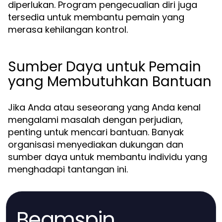
diperlukan. Program pengecualian diri juga
tersedia untuk membantu pemain yang
merasa kehilangan kontrol.
Sumber Daya untuk Pemain
yang Membutuhkan Bantuan
Jika Anda atau seseorang yang Anda kenal
mengalami masalah dengan perjudian,
penting untuk mencari bantuan. Banyak
organisasi menyediakan dukungan dan
sumber daya untuk membantu individu yang
menghadapi tantangan ini.
Beamspin