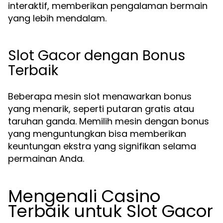
interaktif, memberikan pengalaman bermain
yang lebih mendalam.
Slot Gacor dengan Bonus
Terbaik
Beberapa mesin slot menawarkan bonus
yang menarik, seperti putaran gratis atau
taruhan ganda. Memilih mesin dengan bonus
yang menguntungkan bisa memberikan
keuntungan ekstra yang signifikan selama
permainan Anda.
Mengenali Casino
Terbaik untuk Slot Gacor