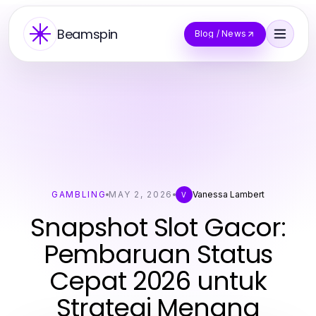
Beamspin
Blog / News
GAMBLING
MAY 2, 2026
Vanessa Lambert
V
Snapshot Slot Gacor:
Pembaruan Status
Cepat 2026 untuk
Strategi Menang