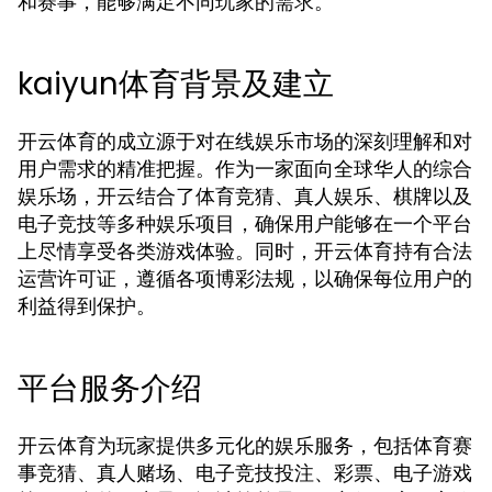
和赛事，能够满足不同玩家的需求。
kaiyun体育背景及建立
开云体育的成立源于对在线娱乐市场的深刻理解和对
用户需求的精准把握。作为一家面向全球华人的综合
娱乐场，开云结合了体育竞猜、真人娱乐、棋牌以及
电子竞技等多种娱乐项目，确保用户能够在一个平台
上尽情享受各类游戏体验。同时，开云体育持有合法
运营许可证，遵循各项博彩法规，以确保每位用户的
利益得到保护。
平台服务介绍
开云体育为玩家提供多元化的娱乐服务，包括体育赛
事竞猜、真人赌场、电子竞技投注、彩票、电子游戏