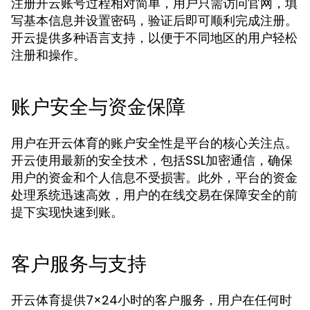
注册开云账号过程相对简单，用户只需访问官网，填
写基本信息并设置密码，验证后即可顺利完成注册。
开云提供多种语言支持，以便于不同地区的用户轻松
注册和操作。
账户安全与资金保障
用户在开云体育的账户安全性是平台的核心关注点。
开云使用最新的安全技术，包括SSL加密通信，确保
用户的资金和个人信息不受损害。此外，平台的资金
处理系统迅速高效，用户的在线交易在保障安全的前
提下实现快速到账。
客户服务与支持
开云体育提供7×24小时的客户服务，用户在任何时