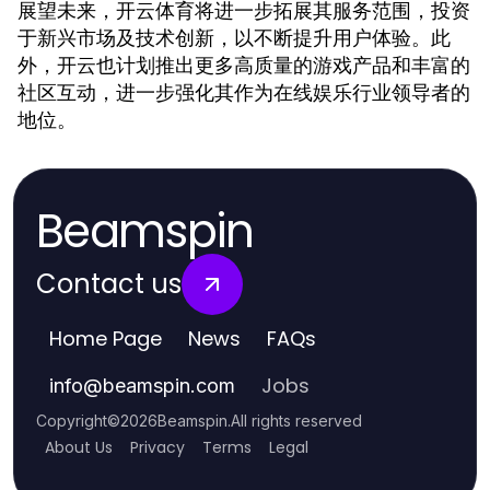
展望未来，开云体育将进一步拓展其服务范围，投资
于新兴市场及技术创新，以不断提升用户体验。此
外，开云也计划推出更多高质量的游戏产品和丰富的
社区互动，进一步强化其作为在线娱乐行业领导者的
地位。
Beamspin
Contact us
Home Page
News
FAQs
Jobs
info
@
beamspin.com
Copyright
©
2026
Beamspin
.
All rights reserved
About Us
Privacy
Terms
Legal