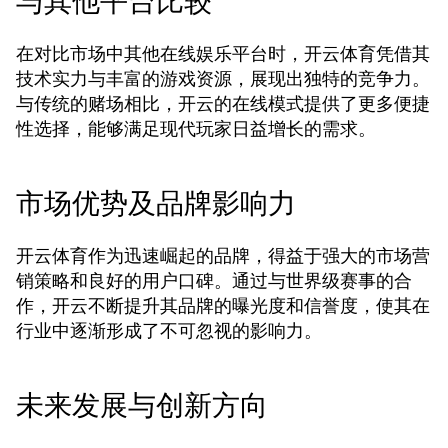
与其他平台比较
在对比市场中其他在线娱乐平台时，开云体育凭借其
技术实力与丰富的游戏资源，展现出独特的竞争力。
与传统的赌场相比，开云的在线模式提供了更多便捷
性选择，能够满足现代玩家日益增长的需求。
市场优势及品牌影响力
开云体育作为迅速崛起的品牌，得益于强大的市场营
销策略和良好的用户口碑。通过与世界级赛事的合
作，开云不断提升其品牌的曝光度和信誉度，使其在
行业中逐渐形成了不可忽视的影响力。
未来发展与创新方向