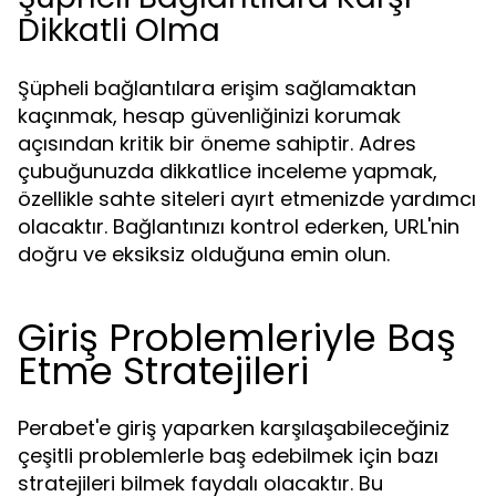
Dikkatli Olma
Şüpheli bağlantılara erişim sağlamaktan
kaçınmak, hesap güvenliğinizi korumak
açısından kritik bir öneme sahiptir. Adres
çubuğunuzda dikkatlice inceleme yapmak,
özellikle sahte siteleri ayırt etmenizde yardımcı
olacaktır. Bağlantınızı kontrol ederken, URL'nin
doğru ve eksiksiz olduğuna emin olun.
Giriş Problemleriyle Baş
Etme Stratejileri
Perabet'e giriş yaparken karşılaşabileceğiniz
çeşitli problemlerle baş edebilmek için bazı
stratejileri bilmek faydalı olacaktır. Bu