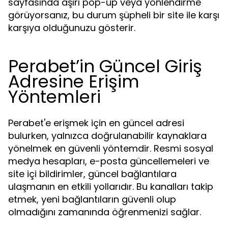
sayfasında aşırı pop-up veya yönlendirme
görüyorsanız, bu durum şüpheli bir site ile karşı
karşıya olduğunuzu gösterir.
Perabet’in Güncel Giriş
Adresine Erişim
Yöntemleri
Perabet'e erişmek için en güncel adresi
bulurken, yalnızca doğrulanabilir kaynaklara
yönelmek en güvenli yöntemdir. Resmi sosyal
medya hesapları, e-posta güncellemeleri ve
site içi bildirimler, güncel bağlantılara
ulaşmanın en etkili yollarıdır. Bu kanalları takip
etmek, yeni bağlantıların güvenli olup
olmadığını zamanında öğrenmenizi sağlar.