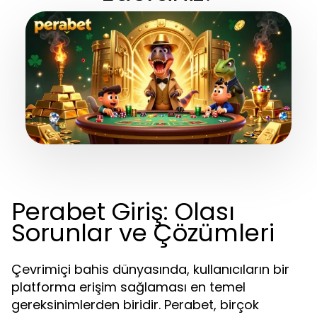
Perabet Giriş: Olası
Sorunlar ve Çözümleri
Çevrimiçi bahis dünyasında, kullanıcıların bir
platforma erişim sağlaması en temel
gereksinimlerden biridir. Perabet, birçok