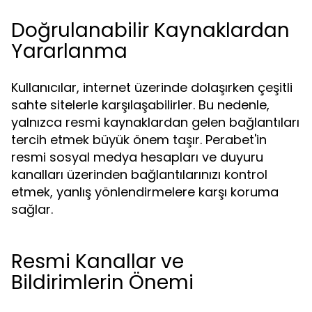
Doğrulanabilir Kaynaklardan
Yararlanma
Kullanıcılar, internet üzerinde dolaşırken çeşitli
sahte sitelerle karşılaşabilirler. Bu nedenle,
yalnızca resmi kaynaklardan gelen bağlantıları
tercih etmek büyük önem taşır. Perabet'in
resmi sosyal medya hesapları ve duyuru
kanalları üzerinden bağlantılarınızı kontrol
etmek, yanlış yönlendirmelere karşı koruma
sağlar.
Resmi Kanallar ve
Bildirimlerin Önemi