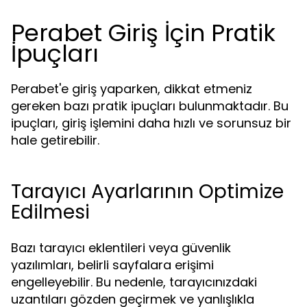
Perabet Giriş İçin Pratik
İpuçları
Perabet'e giriş yaparken, dikkat etmeniz
gereken bazı pratik ipuçları bulunmaktadır. Bu
ipuçları, giriş işlemini daha hızlı ve sorunsuz bir
hale getirebilir.
Tarayıcı Ayarlarının Optimize
Edilmesi
Bazı tarayıcı eklentileri veya güvenlik
yazılımları, belirli sayfalara erişimi
engelleyebilir. Bu nedenle, tarayıcınızdaki
uzantıları gözden geçirmek ve yanlışlıkla