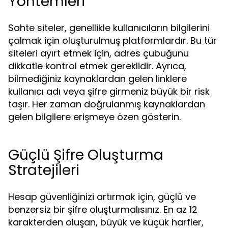
Yöntemleri
Sahte siteler, genellikle kullanıcıların bilgilerini
çalmak için oluşturulmuş platformlardır. Bu tür
siteleri ayırt etmek için, adres çubuğunu
dikkatle kontrol etmek gereklidir. Ayrıca,
bilmediğiniz kaynaklardan gelen linklere
kullanıcı adı veya şifre girmeniz büyük bir risk
taşır. Her zaman doğrulanmış kaynaklardan
gelen bilgilere erişmeye özen gösterin.
Güçlü Şifre Oluşturma
Stratejileri
Hesap güvenliğinizi artırmak için, güçlü ve
benzersiz bir şifre oluşturmalısınız. En az 12
karakterden oluşan, büyük ve küçük harfler,