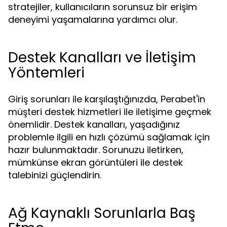
stratejiler, kullanıcıların sorunsuz bir erişim
deneyimi yaşamalarına yardımcı olur.
Destek Kanalları ve İletişim
Yöntemleri
Giriş sorunları ile karşılaştığınızda, Perabet'in
müşteri destek hizmetleri ile iletişime geçmek
önemlidir. Destek kanalları, yaşadığınız
problemle ilgili en hızlı çözümü sağlamak için
hazır bulunmaktadır. Sorunuzu iletirken,
mümkünse ekran görüntüleri ile destek
talebinizi güçlendirin.
Ağ Kaynaklı Sorunlarla Baş