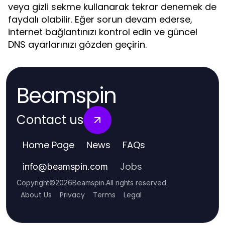
veya gizli sekme kullanarak tekrar denemek de
faydalı olabilir. Eğer sorun devam ederse,
internet bağlantınızı kontrol edin ve güncel
DNS ayarlarınızı gözden geçirin.
Beamspin
Contact us
Home Page
News
FAQs
Jobs
info
@
beamspin.com
Copyright
©
2026
Beamspin
.
All rights reserved
About Us
Privacy
Terms
Legal