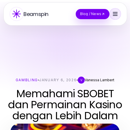
Beamspin
Blog / News
GAMBLING
JANUARY 6, 2026
Vanessa Lambert
V
Memahami SBOBET
dan Permainan Kasino
dengan Lebih Dalam