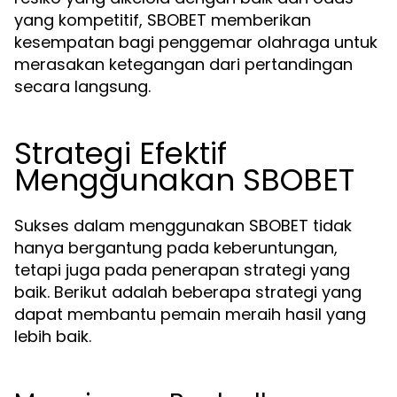
yang kompetitif, SBOBET memberikan
kesempatan bagi penggemar olahraga untuk
merasakan ketegangan dari pertandingan
secara langsung.
Strategi Efektif
Menggunakan SBOBET
Sukses dalam menggunakan SBOBET tidak
hanya bergantung pada keberuntungan,
tetapi juga pada penerapan strategi yang
baik. Berikut adalah beberapa strategi yang
dapat membantu pemain meraih hasil yang
lebih baik.