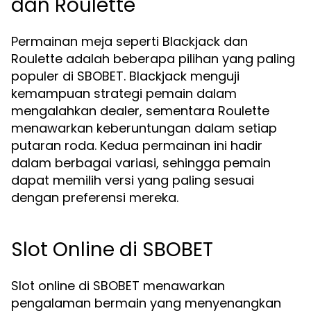
dan Roulette
Permainan meja seperti Blackjack dan
Roulette adalah beberapa pilihan yang paling
populer di SBOBET. Blackjack menguji
kemampuan strategi pemain dalam
mengalahkan dealer, sementara Roulette
menawarkan keberuntungan dalam setiap
putaran roda. Kedua permainan ini hadir
dalam berbagai variasi, sehingga pemain
dapat memilih versi yang paling sesuai
dengan preferensi mereka.
Slot Online di SBOBET
Slot online di SBOBET menawarkan
pengalaman bermain yang menyenangkan