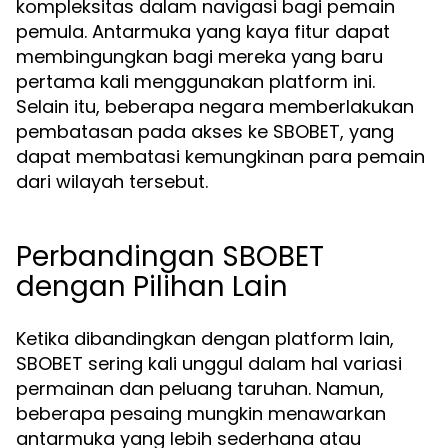
kompleksitas dalam navigasi bagi pemain
pemula. Antarmuka yang kaya fitur dapat
membingungkan bagi mereka yang baru
pertama kali menggunakan platform ini.
Selain itu, beberapa negara memberlakukan
pembatasan pada akses ke SBOBET, yang
dapat membatasi kemungkinan para pemain
dari wilayah tersebut.
Perbandingan SBOBET
dengan Pilihan Lain
Ketika dibandingkan dengan platform lain,
SBOBET sering kali unggul dalam hal variasi
permainan dan peluang taruhan. Namun,
beberapa pesaing mungkin menawarkan
antarmuka yang lebih sederhana atau