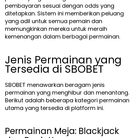
pembayaran sesuai dengan odds yang
ditetapkan. Sistem ini memberikan peluang
yang adil untuk semua pemain dan
memungkinkan mereka untuk meraih
kemenangan dalam berbagai permainan.
Jenis Permainan yang
Tersedia di SBOBET
SBOBET menawarkan beragam jenis
permainan yang menghibur dan menantang.
Berikut adalah beberapa kategori permainan
utama yang tersedia di platform ini.
Permainan Meja: Blackjack