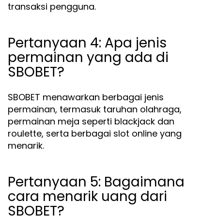
transaksi pengguna.
Pertanyaan 4: Apa jenis
permainan yang ada di
SBOBET?
SBOBET menawarkan berbagai jenis
permainan, termasuk taruhan olahraga,
permainan meja seperti blackjack dan
roulette, serta berbagai slot online yang
menarik.
Pertanyaan 5: Bagaimana
cara menarik uang dari
SBOBET?