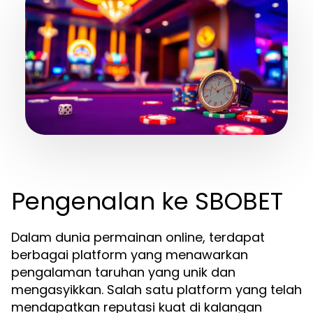
Pengenalan ke SBOBET
Dalam dunia permainan online, terdapat
berbagai platform yang menawarkan
pengalaman taruhan yang unik dan
mengasyikkan. Salah satu platform yang telah
mendapatkan reputasi kuat di kalangan