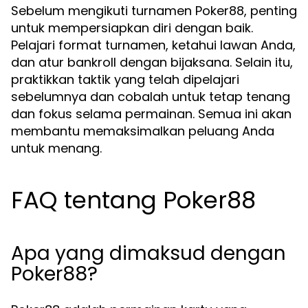
Sebelum mengikuti turnamen Poker88, penting
untuk mempersiapkan diri dengan baik.
Pelajari format turnamen, ketahui lawan Anda,
dan atur bankroll dengan bijaksana. Selain itu,
praktikkan taktik yang telah dipelajari
sebelumnya dan cobalah untuk tetap tenang
dan fokus selama permainan. Semua ini akan
membantu memaksimalkan peluang Anda
untuk menang.
FAQ tentang Poker88
Apa yang dimaksud dengan
Poker88?