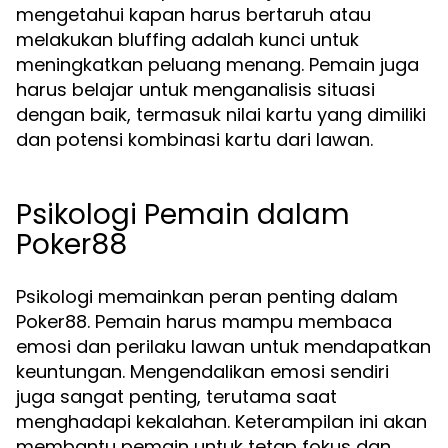
mengetahui kapan harus bertaruh atau
melakukan bluffing adalah kunci untuk
meningkatkan peluang menang. Pemain juga
harus belajar untuk menganalisis situasi
dengan baik, termasuk nilai kartu yang dimiliki
dan potensi kombinasi kartu dari lawan.
Psikologi Pemain dalam
Poker88
Psikologi memainkan peran penting dalam
Poker88. Pemain harus mampu membaca
emosi dan perilaku lawan untuk mendapatkan
keuntungan. Mengendalikan emosi sendiri
juga sangat penting, terutama saat
menghadapi kekalahan. Keterampilan ini akan
membantu pemain untuk tetap fokus dan