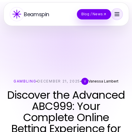
Beamspin
Blog / News
GAMBLING
DECEMBER 21, 2025
Vanessa Lambert
V
Discover the Advanced
ABC999: Your
Complete Online
Betting Experience for