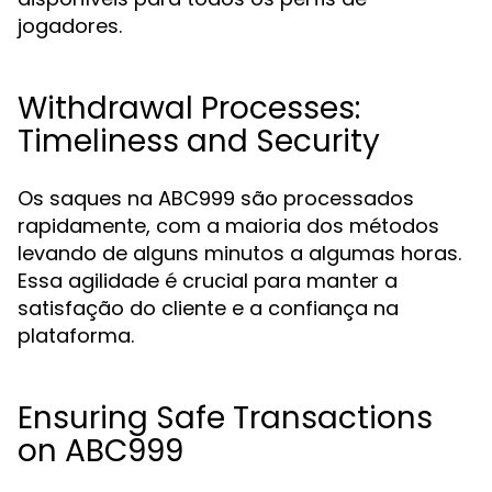
jogadores.
Withdrawal Processes:
Timeliness and Security
Os saques na ABC999 são processados
rapidamente, com a maioria dos métodos
levando de alguns minutos a algumas horas.
Essa agilidade é crucial para manter a
satisfação do cliente e a confiança na
plataforma.
Ensuring Safe Transactions
on ABC999