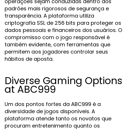
operações sejam conduzidas dentro dos
padrões mais rigorosos de segurança e
transparência. A plataforma utiliza
criptografia SSL de 256 bits para proteger os
dados pessoais e financeiros dos usuários. O
compromisso com o jogo responsável é
também evidente, com ferramentas que
permitem aos jogadores controlar seus
hábitos de aposta.
Diverse Gaming Options
at ABC999
Um dos pontos fortes da ABC999 é a
diversidade de jogos disponíveis. A
plataforma atende tanto os novatos que
procuram entretenimento quanto os