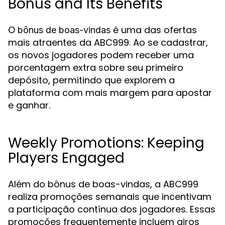
Bonus and Its Benefits
O
é uma das ofertas
bônus de boas-vindas
mais atraentes da ABC999. Ao se cadastrar,
os novos jogadores podem receber uma
porcentagem extra sobre seu primeiro
depósito, permitindo que explorem a
plataforma com mais margem para apostar
e ganhar.
Weekly Promotions: Keeping
Players Engaged
Além do bônus de boas-vindas, a ABC999
realiza promoções semanais que incentivam
a participação contínua dos jogadores. Essas
promoções frequentemente incluem giros