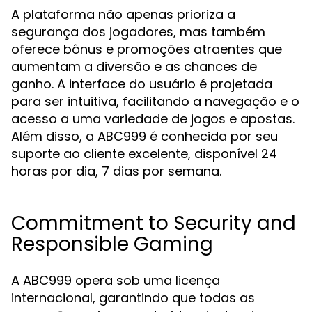
A plataforma não apenas prioriza a
segurança dos jogadores, mas também
oferece bônus e promoções atraentes que
aumentam a diversão e as chances de
ganho. A interface do usuário é projetada
para ser intuitiva, facilitando a navegação e o
acesso a uma variedade de jogos e apostas.
Além disso, a ABC999 é conhecida por seu
suporte ao cliente excelente, disponível 24
horas por dia, 7 dias por semana.
Commitment to Security and
Responsible Gaming
A ABC999 opera sob uma licença
internacional, garantindo que todas as