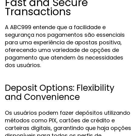
Fast and Secure
Transactions
A ABC999 entende que a facilidade e
segurança nos pagamentos são essenciais
para uma experiência de apostas positiva,
oferecendo uma variedade de opções de
pagamento que atendem às necessidades
dos usuários.
Deposit Options: Flexibility
and Convenience
Os usuários podem fazer depósitos utilizando
métodos como PIX, cartões de crédito e
carteiras digitais, garantindo que haja opções
disponíveis para todos os perfis de