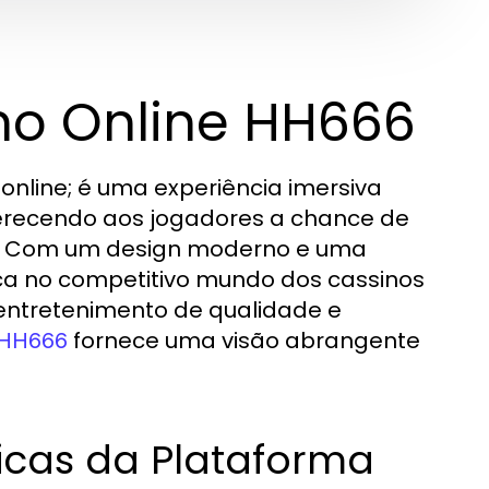
no Online HH666
online; é uma experiência imersiva
erecendo aos jogadores a chance de
6. Com um design moderno e uma
aca no competitivo mundo dos cassinos
m entretenimento de qualidade e
fornece uma visão abrangente
HH666
ticas da Plataforma