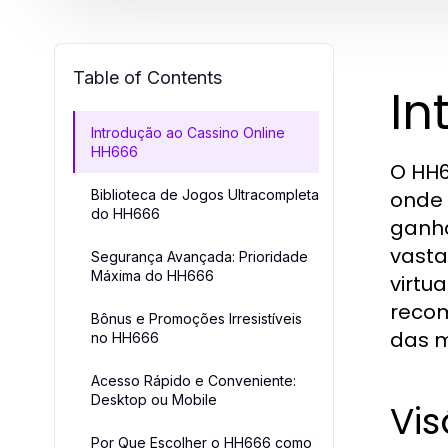
Table of Contents
In
Introdução ao Cassino Online
HH666
O HH6
Biblioteca de Jogos Ultracompleta
onde 
do HH666
ganha
vasta
Segurança Avançada: Prioridade
Máxima do HH666
virtu
recom
Bônus e Promoções Irresistíveis
das m
no HH666
Acesso Rápido e Conveniente:
Desktop ou Mobile
Vis
Por Que Escolher o HH666 como