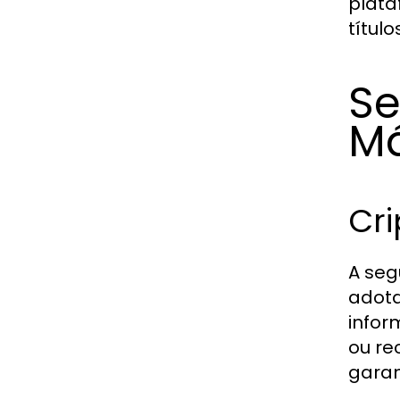
plata
títul
Se
M
Cr
A seg
adota
infor
ou re
garan