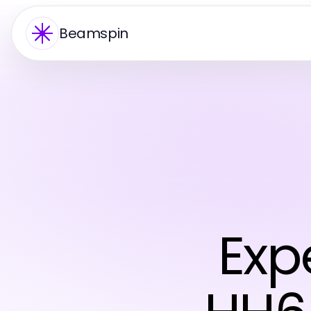
Beamspin
Expe