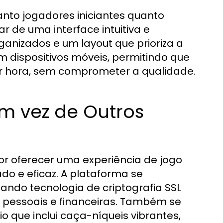
anto jogadores iniciantes quanto
 de uma interface intuitiva e
ganizados e um layout que prioriza a
m dispositivos móveis, permitindo que
er hora, sem comprometer a qualidade.
m vez de Outros
por oferecer uma experiência de jogo
do e eficaz. A plataforma se
ando tecnologia de criptografia SSL
 pessoais e financeiras. Também se
o que inclui caça-níqueis vibrantes,