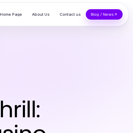
Home Page
About Us
Contact us
Blog / News
rill: