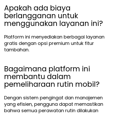
Apakah ada biaya
berlangganan untuk
menggunakan layanan ini?
Platform ini menyediakan berbagai layanan
gratis dengan opsi premium untuk fitur
tambahan.
Bagaimana platform ini
membantu dalam
pemeliharaan rutin mobil?
Dengan sistem pengingat dan manajemen
yang efisien, pengguna dapat memastikan
bahwa semua perawatan rutin dilakukan