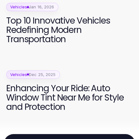
Vehicles
Jan 16, 2026
Top 10 Innovative Vehicles
Redefining Modern
Transportation
Vehicles
Dec 25, 2025
Enhancing Your Ride: Auto
Window Tint Near Me for Style
and Protection