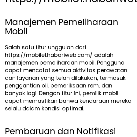
Manajemen Pemeliharaan
Mobil
Salah satu fitur unggulan dari
https://mobile1.habariweb.com/ adalah
manajemen pemeliharaan mobil. Pengguna
dapat mencatat semua aktivitas perawatan
dan layanan yang telah dilakukan, termasuk
penggantian oli, pemeriksaan rem, dan
banyak lagi. Dengan fitur ini, pemilik mobil
dapat memastikan bahwa kendaraan mereka
selalu dalam kondisi optimal.
Pembaruan dan Notifikasi