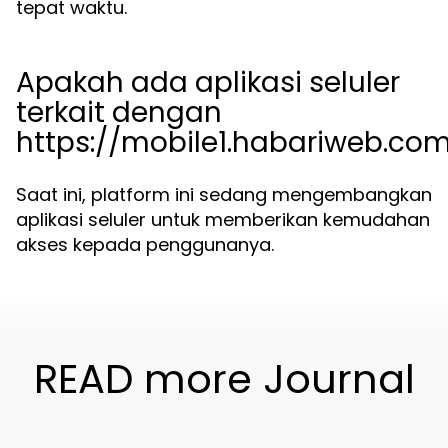
tepat waktu.
Apakah ada aplikasi seluler
terkait dengan
https://mobile1.habariweb.co
Saat ini, platform ini sedang mengembangkan
aplikasi seluler untuk memberikan kemudahan
akses kepada penggunanya.
READ more Journal