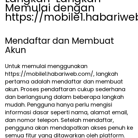
Memulai dengan
https://mobile1.habariw
Mendaftar dan Membuat
Akun
Untuk memulai menggunakan
https://mobile1.habariweb.com/, langkah
pertama adalah mendaftar dan membuat
akun. Proses pendaftaran cukup sederhana
dan berlangsung dalam beberapa langkah
mudah. Pengguna hanya perlu mengisi
informasi dasar seperti nama, alamat email,
dan nomor telepon. Setelah mendaftar,
pengguna akan mendapatkan akses penuh ke
semua fitur yang ditawarkan oleh platform.