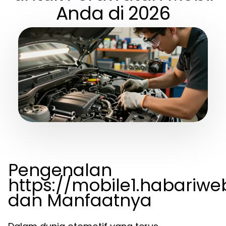
Anda di 2026
Pengenalan
https://mobile1.habariw
dan Manfaatnya